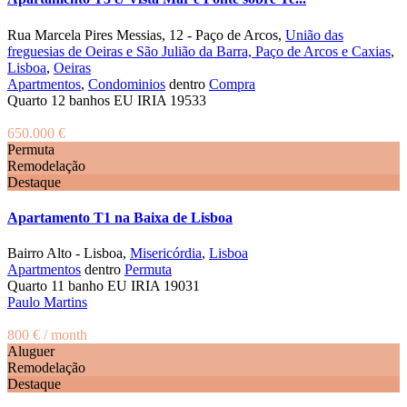
Rua Marcela Pires Messias, 12 - Paço de Arcos,
União das
freguesias de Oeiras e São Julião da Barra, Paço de Arcos e Caxias
,
Lisboa
,
Oeiras
Apartmentos
,
Condominios
dentro
Compra
Quarto
1
2
banhos
EU IRIA
19533
650.000 €
Permuta
Remodelação
Destaque
Apartamento T1 na Baixa de Lisboa
Bairro Alto - Lisboa,
Misericórdia
,
Lisboa
Apartmentos
dentro
Permuta
Quarto
1
1
banho
EU IRIA
19031
Paulo Martins
800 €
/ month
Aluguer
Remodelação
Destaque