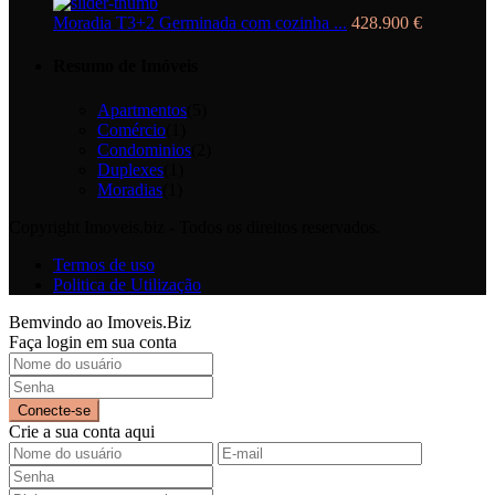
Moradia T3+2 Germinada com cozinha ...
428.900 €
Resumo de Imóveis
Apartmentos
(5)
Comércio
(1)
Condominios
(2)
Duplexes
(1)
Moradias
(1)
Copyright Imoveis.biz - Todos os direitos reservados.
Termos de uso
Politica de Utilização
Bemvindo ao Imoveis.Biz
Faça login em sua conta
Conecte-se
Crie a sua conta aqui