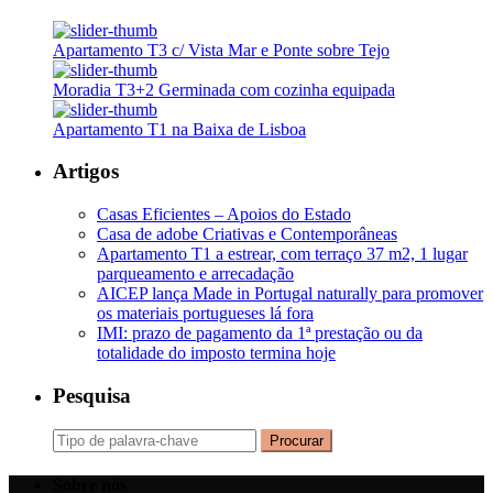
Apartamento T3 c/ Vista Mar e Ponte sobre Tejo
Moradia T3+2 Germinada com cozinha equipada
Apartamento T1 na Baixa de Lisboa
Artigos
Casas Eficientes – Apoios do Estado
Casa de adobe Criativas e Contemporâneas
Apartamento T1 a estrear, com terraço 37 m2, 1 lugar
parqueamento e arrecadação
AICEP lança Made in Portugal naturally para promover
os materiais portugueses lá fora
IMI: prazo de pagamento da 1ª prestação ou da
totalidade do imposto termina hoje
Pesquisa
Procurar
Sobre nós