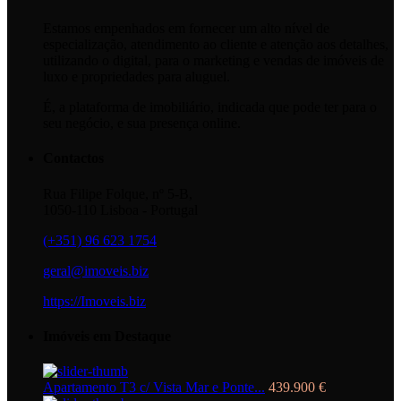
Estamos empenhados em fornecer um alto nível de
especialização, atendimento ao cliente e atenção aos detalhes,
utilizando o digital, para o marketing e vendas de imóveis de
luxo e propriedades para aluguel.
É, a plataforma de imobiliário, indicada que pode ter para o
seu negócio, e sua presença online.
Contactos
Rua Filipe Folque, nº 5-B,
1050-110 Lisboa - Portugal
(+351) 96 623 1754
geral@imoveis.biz
https://Imoveis.biz
Imóveis em Destaque
Apartamento T3 c/ Vista Mar e Ponte...
439.900 €