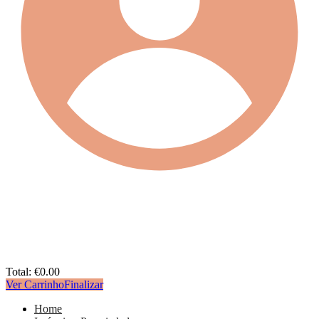
Total:
€
0.00
Ver Carrinho
Finalizar
Home