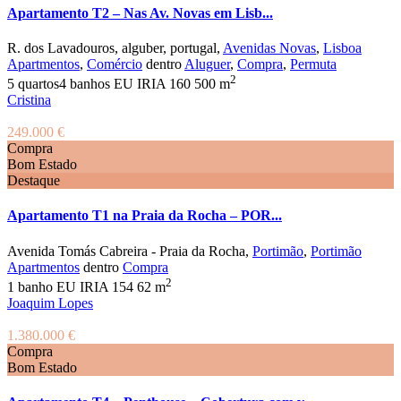
Apartamento T2 – Nas Av. Novas em Lisb...
R. dos Lavadouros, alguber, portugal,
Avenidas Novas
,
Lisboa
Apartmentos
,
Comércio
dentro
Aluguer
,
Compra
,
Permuta
2
5
quartos
4
banhos
EU IRIA
160
500 m
Cristina
249.000 €
Compra
Bom Estado
Destaque
Apartamento T1 na Praia da Rocha – POR...
Avenida Tomás Cabreira - Praia da Rocha,
Portimão
,
Portimão
Apartmentos
dentro
Compra
2
1
banho
EU IRIA
154
62 m
Joaquim Lopes
1.380.000 €
Compra
Bom Estado