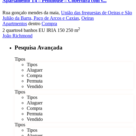
Apartamento T4 – Penthouse – Cobertura com v...
Rua gonçalo mendes da maia,
União das freguesias de Oeiras e São
Julião da Barra, Paço de Arcos e Caxias
,
Oeiras
Apartmentos
dentro
Compra
2
2
quartos
4
banhos
EU IRIA
150
250 m
João Richmond
Pesquisa Avançada
Tipos
Tipos
Aluguer
Compra
Permuta
Vendido
Tipos
Tipos
Aluguer
Compra
Permuta
Vendido
Tipos
Tipos
Aluguer