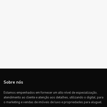
Sobre nós
Estamos empenhados em fornecer um alto nível de especialização,
atendimento ao cliente e atenção aos detalhes, utilizando o digital, para
o marketing e vendas de imóveis de luxo e propriedades para aluguel.