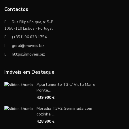
Contactos
Rua Filipe Folque, nº 5-B,
1050-110 Lisboa - Portugal
(+351) 96 623 1754
geral@imoveis.biz
https://Imoveis.biz
Imóveis em Destaque
Apartamento T3 c/ Vista Mar e
Ponte...
439.900 €
Moradia T3+2 Germinada com
cozinha ...
428.900 €