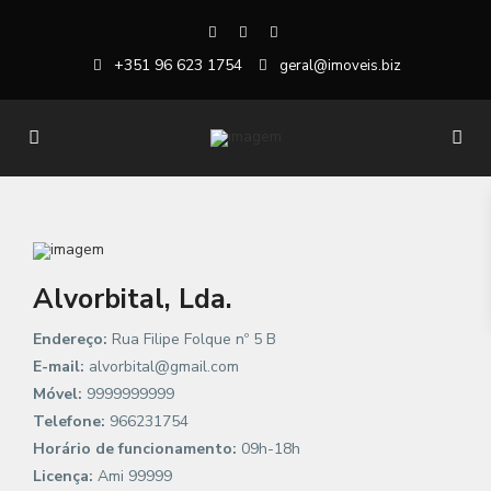
+351 96 623 1754
geral@imoveis.biz
Alvorbital, Lda.
Endereço:
Rua Filipe Folque nº 5 B
E-mail:
alvorbital@gmail.com
Móvel:
9999999999
Telefone:
966231754
Horário de funcionamento:
09h-18h
Licença:
Ami 99999