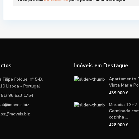
actos
Imóveis em Destaque
Apartamento T
 Filipe Folque, nº 5-B,
Vista Mar e Pon
10 Lisboa - Portugal
439.900 €
351) 96 623 1754
ral@imoveis.biz
Moradia T3+2
Germinada co
ps://Imoveis.biz
cozinha ...
428.900 €