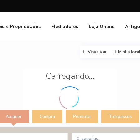
is e Propriedades
Mediadores
Loja Online
Artigo
Visualizar
Minha loca
Carregando...
Aluguer
Compra
Permuta
Trespasses
Categorias