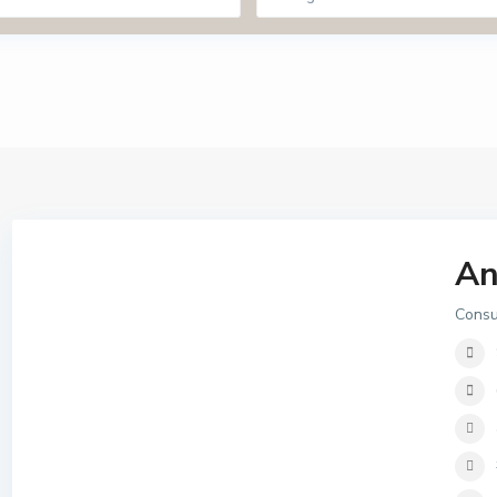
An
Consu