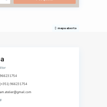
mapa aberto
a
ltor
966231754
(+351) 966231754
am.atelier@gmail.com
#